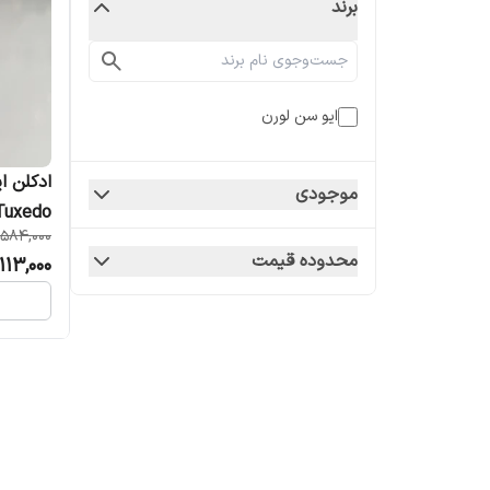
برند
ایو سن لورن
موجودی
rent Tuxedo
,584,000
محدوده قیمت
113,000