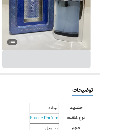
توضیحات
جنسیت
مردانه
نوع غلظت
Eau de Parfum
حجم
100 میل