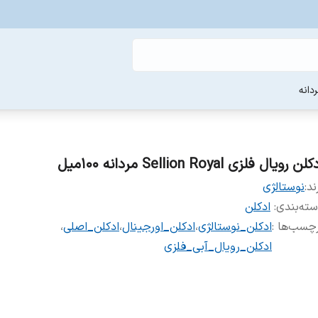
دانه
لن رویال فلزی Sellion Royal مردانه 100میل
ند:
نوستالژی
ته‌بندی
:
ادکلن
چسب‌ها :
ادکلن_نوستالژی
،
ادکلن_اورجینال
،
ادکلن_اصلی
،
ادکلن_رویال_آبی_فلزی