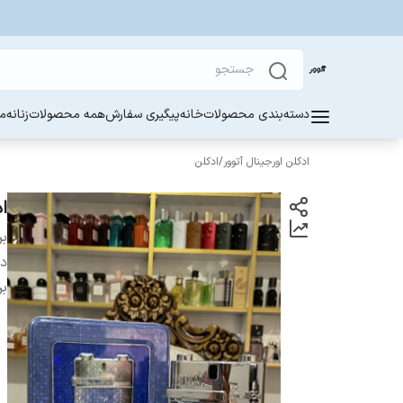
دسته‌بندی محصولات
خانه
پیگیری سفارش
همه محصولات
زنانه
مر
ادکلن اورجینال آتوور
/
ادکلن
ادک
بر
دس
بر