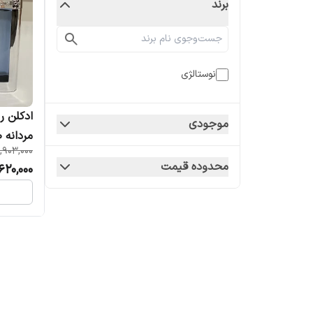
برند
نوستالژی
موجودی
مردانه 100میل
,903,000
محدوده قیمت
620,000