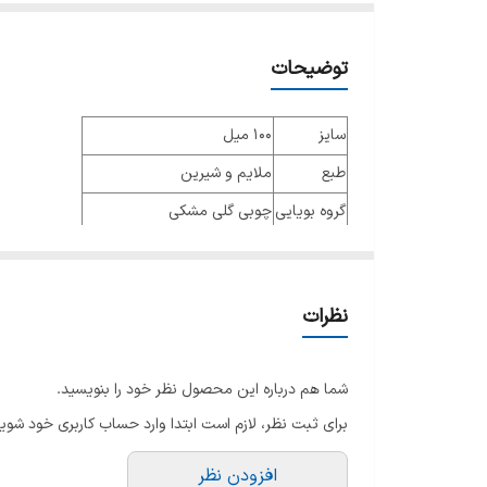
توضیحات
سایز
۱۰۰ میل
طبع
ملایم و شیرین
گروه بویایی
چوبی گلی مشکی
عطار
ژاک پولجه , کریستوفر شیلدریک
جنسیت
زنانه
نظرات
نوع عطر
ادو پرفیوم
فصل
ماههای سرد سال
شما هم درباره این محصول نظر خود را بنویسید.
ماندگاری
خوب
برای ثبت نظر، لازم است ابتدا وارد حساب کاربری خود شوید
پراکندگی
خوب
افزودن نظر