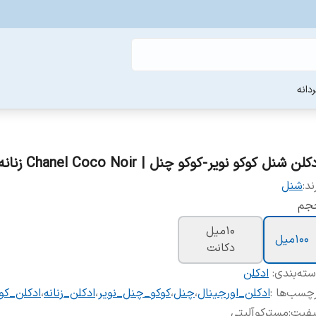
دانه
کلن شنل کوکو نویر-کوکو چنل | Chanel Coco Noir زنانه
ند:
شنل
جم
10ميل
100ميل
دکانت
ته‌بندی
:
ادکلن
چسب‌ها :
ادکلن_اورجینال
،
چنل
،
کوکو_چنل_نویر
،
ادکلن_زنانه
،
ادکلن_کو
یفیت
:
مسترکوآلیتی