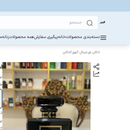
دسته‌بندی محصولات
خانه
پیگیری سفارش
همه محصولات
زنانه
مر
ادکلن اورجینال آتوور
/
ادکلن
اد
بر
ح
دس
بر
ک