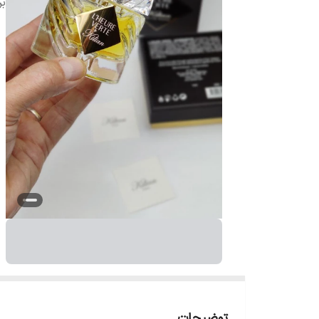
بر
توضیحات