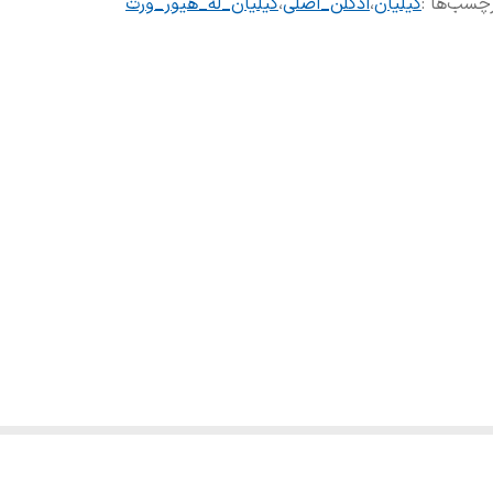
چسب‌ها :
کیلیان
،
ادکلن_اصلی
،
کیلیان_له_هیور_ورت