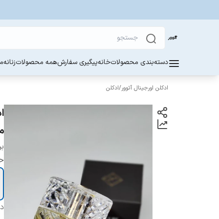
دسته‌بندی محصولات
خانه
پیگیری سفارش
همه محصولات
زنانه
مر
ادکلن اورجینال آتوور
/
ادکلن
م
بر
ح
دس