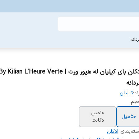
دانه
ردانه
ند:
کیلیان
جم
10میل
50میل
دکانت
ته‌بندی
:
ادکلن