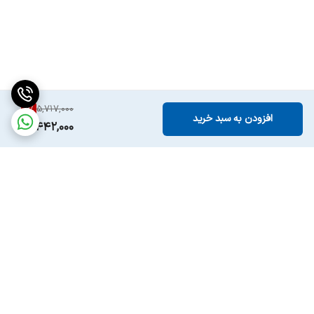
4
%
5,717,000
افزودن به سبد خرید
5,442,000
برگشت به بالا