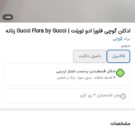
ادکلن گوچی فلورا ادو تویلت | Gucci Flora by Gucci زنانه
برند:
گوچی
حجم
75میل
10میل دکانت
امکان قسط‌بندی برحسب اعتبار ترب‌پی
۴ قسط ماهانه. بدون سود، چک و ضامن.
زمان آماده‌سازی
3
روز کاری
مشخصات