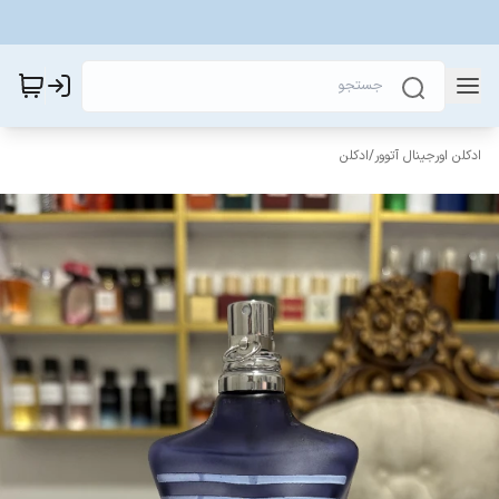
ادکلن اورجینال آتوور
/
ادکلن