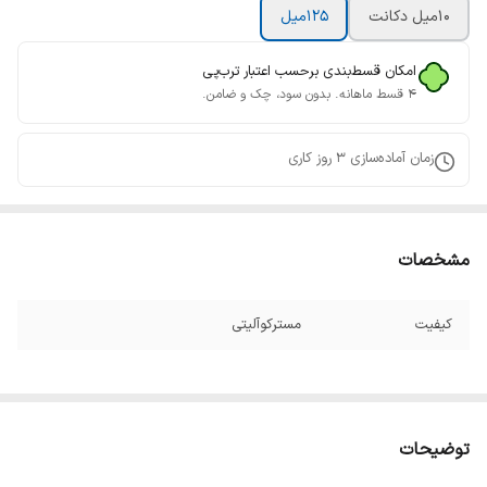
10میل دکانت
125میل
امکان قسط‌بندی برحسب اعتبار ترب‌پی
۴ قسط ماهانه. بدون سود، چک و ضامن.
زمان آماده‌سازی
3
روز کاری
مشخصات
کیفیت
مسترکوآلیتی
توضیحات