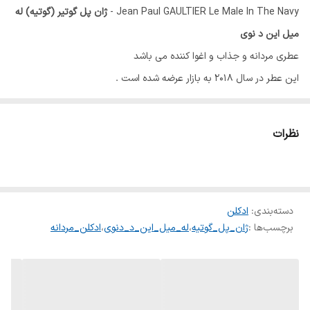
Jean Paul GAULTIER Le Male In The Navy -
ژان پل گوتیر (گوتیه) له
میل این د نوی
عطری مردانه و جذاب و اغوا کننده می باشد
این عطر در سال 2018 به بازار عرضه شده است .
در دسته گروه بویایی
شرقی فوژه
قابل‌طبقه‌بندی است.
از ترکیبات بکار برده شده در این عطر می توان به نعناع ، آب دریا ، وانیل ،
نظرات
عنبر اشاره کرد.
برند
ژان پل گوتیه
دسته‌بندی
:
ادکلن
سال عرضه
2018
برچسب‌ها :
ژان_پل_گوتیه
،
له_میل_این_د_دنوی
،
ادکلن_مردانه
گروه بویایی
شرقی فوژه
کشور مبدأ
فرانسه
مناسب برای
آقایان