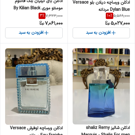
ادکلن بای کیلیان بلک فانتوم
ادکلن ورساچه دیلان بلو Versace
مومنتو موری By Kilian Black
Dylan Blue مردانه
Phantom زنانه مردانه
3
%
10
%
7,323,000
5,589,000
7,061,000
5,027,000
افزودن به سبد
افزودن به سبد
ادکلن شالیز shaliz Remy
ادکلن ورساچه اوفرش Versace