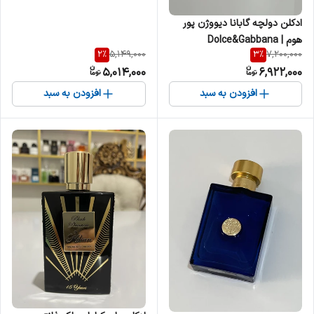
ادکلن دولچه گابانا دیووژن پور
هوم | Dolce&Gabbana
2
%
3
%
5,149,000
7,200,000
Devotion Pour Homme مردانه
5,014,000
6,922,000
افزودن به سبد
افزودن به سبد