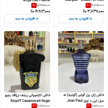
Marquis - Shalis For men
Eau Fraiche مردانه
8
%
8
%
5,365,000
4,085,000
مردانه
4,913,000
3,737,000
افزودن به سبد
افزودن به سبد
ادکلن ژان پل گوتیر (گوتیه) له
ادکلن کازاموراتی زرجف-زرژاف رجیو
میل این د نوی Jean Paul
Xerjoff Casamorati Regio
7
%
6
%
9,777,000
6,560,000
GAULTIER - Le Male In The
زنانه مردانه