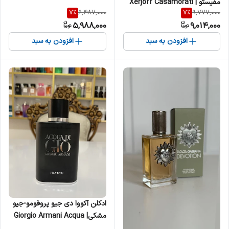
مفیستو | Xerjoff Casamorati
7
%
7
%
6,487,000
9,777,000
Mefisto مردانه
5,988,000
9,014,000
افزودن به سبد
افزودن به سبد
ادکلن آکووا دی جیو پروفومو-جیو
مشکی| Giorgio Armani Acqua
di Gio Profumo مردانه