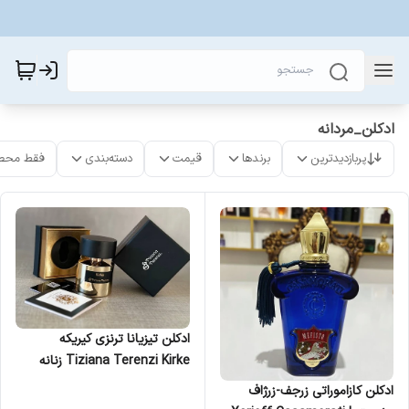
ادکلن_مردانه
پربازدیدترین
برندها
قیمت
دسته‌بندی
فقط محص
ادکلن تیزیانا ترنزی کیریکه
Tiziana Terenzi Kirke زنانه
مردانه
ادکلن کازاموراتی زرجف-زرژاف