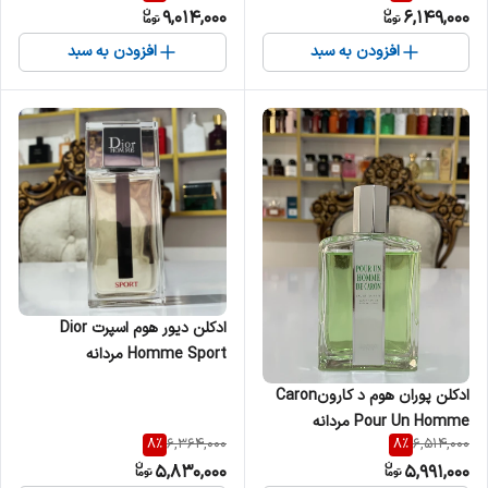
9,014,000
6,149,000
Navy مردانه
افزودن به سبد
افزودن به سبد
ادکلن دیور هوم اسپرت Dior
Homme Sport مردانه
ادکلن پوران هوم د کارونCaron
Pour Un Homme مردانه
8
%
8
%
6,364,000
6,514,000
5,830,000
5,991,000