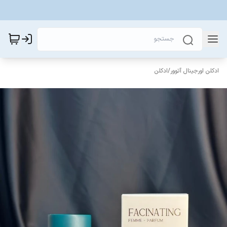
ادکلن اورجینال آتوور
/
ادکلن