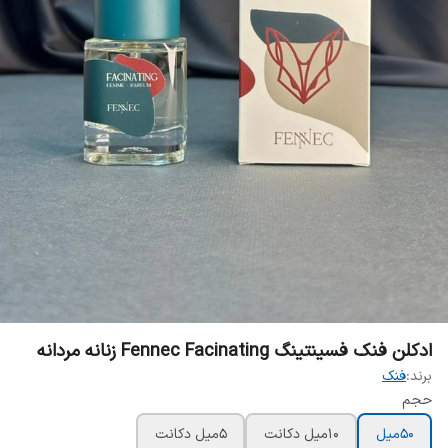
ادکلن فنک فسینتینگ Fennec Facinating زنانه مردانه
برند:
فنک
حجم
50میل
10میل دکانت
5میل دکانت