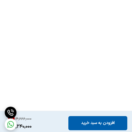
سال عرضه
2023
کشور مبدأ
امارات متحده عربی
اولیه
بادام
زعفران
میانی
سدر
یاس
2
%
14,666,000
پایانی
افزودن به سبد خرید
14,240,000
عنبر