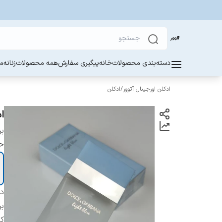
دسته‌بندی محصولات
خانه
پیگیری سفارش
همه محصولات
زنانه
مر
ادکلن اورجینال آتوور
/
ادکلن
اد
بر
ح
دس
بر
ک