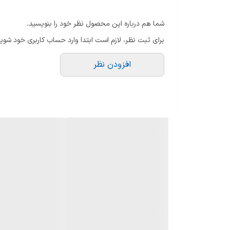
فصل
فصول گرم
شما هم درباره این محصول نظر خود را بنویسید.
ماندگاری
متوسط
برای ثبت نظر، لازم است ابتدا وارد حساب کاربری خود شوید
پراکندگی
متوسط
افزودن نظر
رایحه اولیه : سیب سبز – سدر – گل ساعتی – لیمو
رایحه میانی : گل رز – گل یاس – بامبو
رایحه پایه : عنبر – سدر – مشک