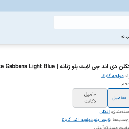
دانه
کلن دی اند جی لایت بلو زنانه | Dolce Gabbana Light Blue
ند:
دولچه گابانا
جم
10میل
100میل
دکانت
ته‌بندی
:
ادکلن
چسب‌ها :
لایت_بلو
،
دولچه_اند_گابانا
یفیت
:
مسترکوآلیتی