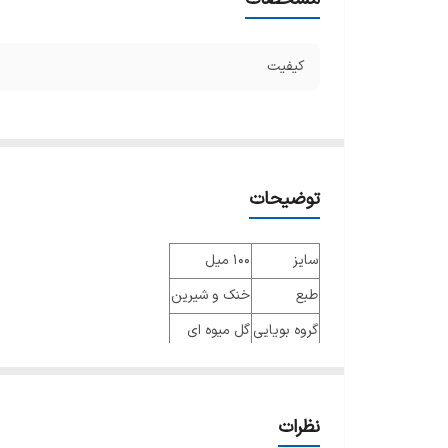
کیفیت
توضیحات
سایز
100 میل
طبع
خنک و شیرین
گروه بویایی
گل میوه ای
عطار
جنسیت
زنانه
نظرات
نوع عطر
ادو تویلت