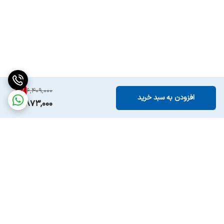
8
%
6,409,000
افزودن به سبد خرید
5,873,000
برگشت به بالا