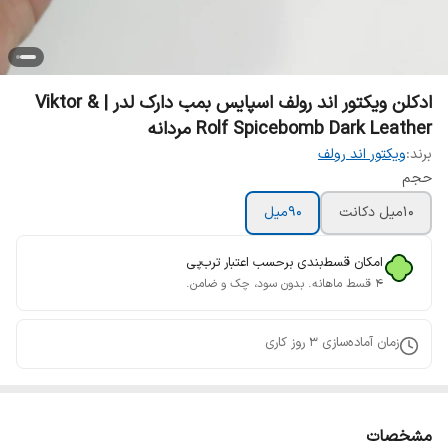
ادکلن ویکتور اند رولف اسپایس بمب دارک لدر | Viktor &
Rolf Spicebomb Dark Leather مردانه
برند:
ویکتور اند رولف
حجم
10میل دکانت
90میل
امکان قسط‌بندی برحسب اعتبار ترب‌پی
۴ قسط ماهانه. بدون سود، چک و ضامن.
زمان آماده‌سازی
3
روز کاری
مشخصات