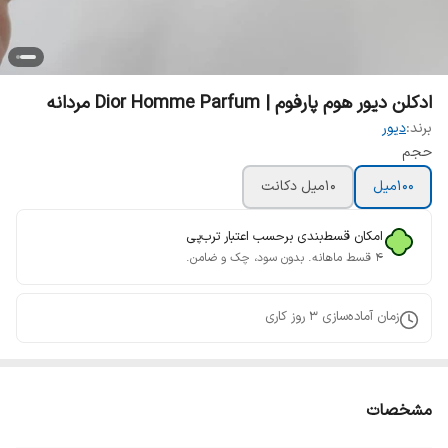
ادکلن دیور هوم پارفوم | Dior Homme Parfum مردانه
برند:
دیور
حجم
100میل
10میل دکانت
امکان قسط‌بندی برحسب اعتبار ترب‌پی
۴ قسط ماهانه. بدون سود، چک و ضامن.
زمان آماده‌سازی
3
روز کاری
مشخصات