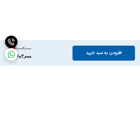
6
%
9,004,000
افزودن به سبد خرید
8,402,000
برگشت به بالا