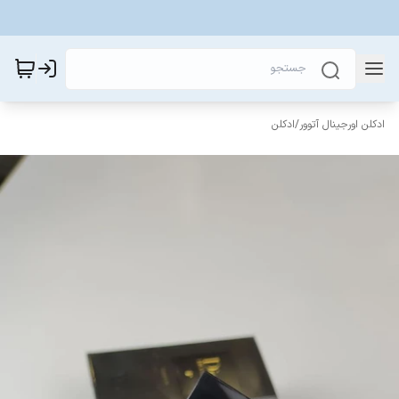
ادکلن اورجینال آتوور
/
ادکلن