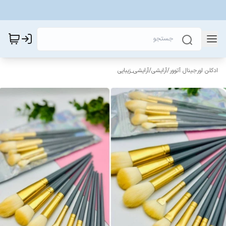
ادکلن اورجینال آتوور
/
آرایشی
/
آرایشی_زیبایی