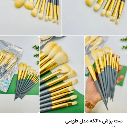
ست براش ۱۰تکه مدل طوسی