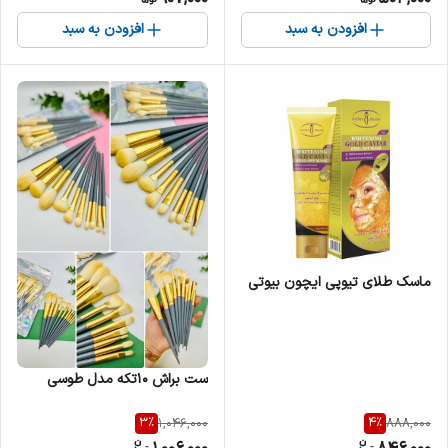
افزودن به سبد
افزودن به سبد
ماسک طلای تیوپی ایچون بیوتی
ست براش ۱۰تکه مدل طوسی
3
%
4
%
1,046,000
888,000