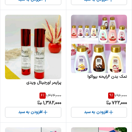
نمک بدن ۶رایحه بیواکوا
پرایمر اورجینال ویدی
6
%
9
%
1,474,000
796,000
1,382,000
722,000
افزودن به سبد
افزودن به سبد