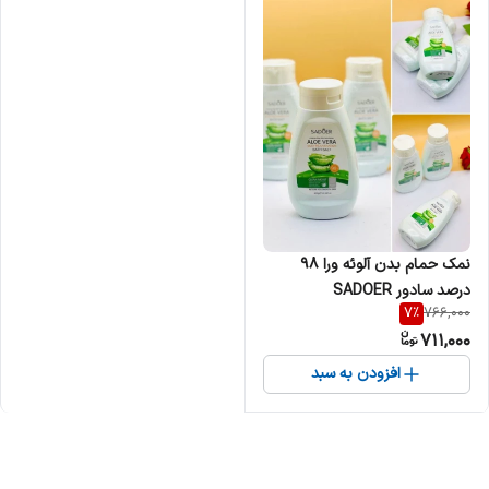
نمک حمام بدن آلوئه ورا 98
درصد سادور SADOER
7
%
766,000
711,000
افزودن به سبد