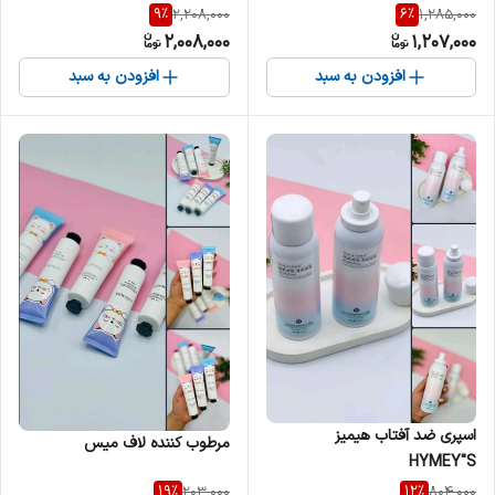
9
%
6
%
2,208,000
1,285,000
2,008,000
1,207,000
افزودن به سبد
افزودن به سبد
اسپری ضد آفتاب هیمیز
مرطوب کننده لاف میس
HYMEY"S
19
%
12
%
203,000
804,000