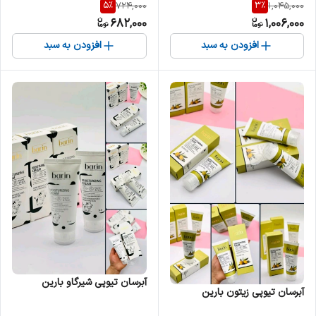
5
%
3
%
724,000
1,045,000
682,000
1,006,000
افزودن به سبد
افزودن به سبد
آبرسان تیوپی شیرگاو بارین
آبرسان تیوپی زیتون بارین