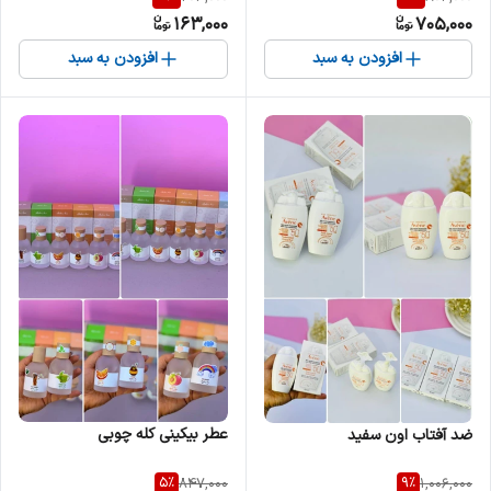
163,000
705,000
افزودن به سبد
افزودن به سبد
عطر بیکینی کله چوبی
ضد آفتاب اون سفید
5
%
9
%
847,000
1,006,000