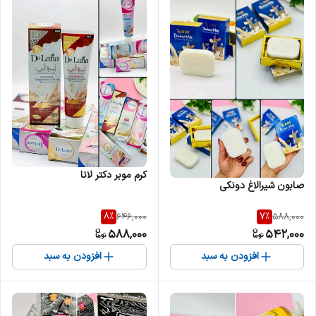
کرم موبر دکتر لانا
صابون شیرالاغ دونکی
8
%
7
%
646,000
588,000
588,000
542,000
افزودن به سبد
افزودن به سبد