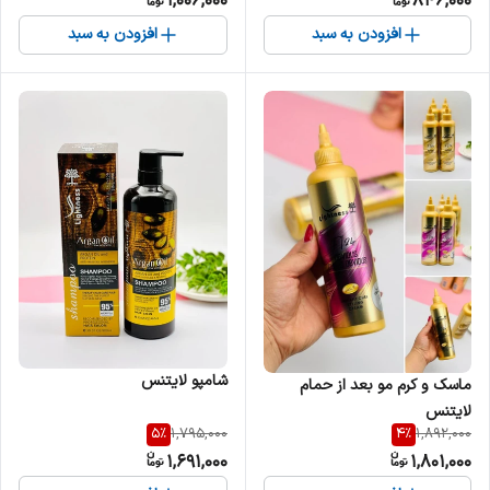
1,006,000
846,000
افزودن به سبد
افزودن به سبد
شامپو لایتنس
ماسک و کرم مو بعد از حمام
لایتنس
5
%
4
%
1,795,000
1,892,000
1,691,000
1,801,000