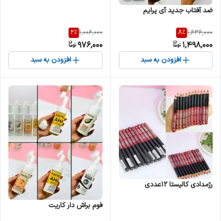
ضد آفتاب جدید آی پرایم
2
%
8
%
1,006,000
1,636,000
976,000
1,498,000
افزودن به سبد
افزودن به سبد
رژمدادی کالیستا 12عددی
فوم براش دار کاریت