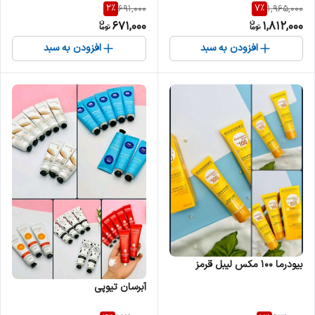
2
%
7
%
691,000
1,965,000
671,000
1,812,000
افزودن به سبد
افزودن به سبد
بیودرما 100 مکس لیبل قرمز
آبرسان تیوپی