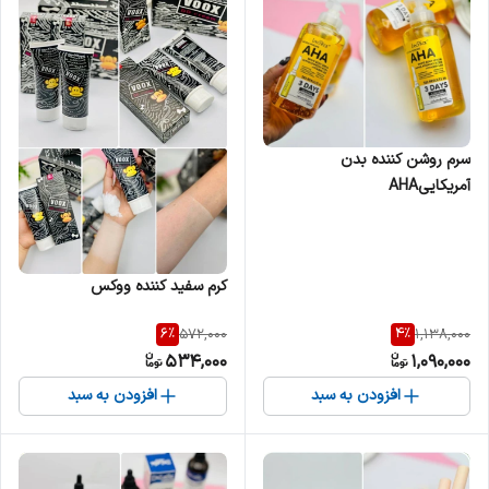
سرم روشن کننده بدن
آمریکاییAHA
کرم سفید کننده ووکس
6
%
4
%
572,000
1,138,000
534,000
1,090,000
افزودن به سبد
افزودن به سبد