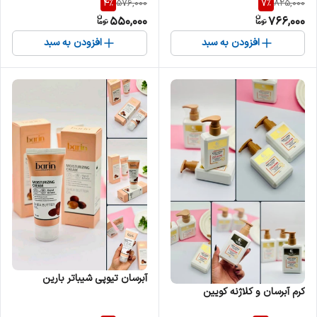
4
%
7
%
576,000
825,000
550,000
766,000
افزودن به سبد
افزودن به سبد
آبرسان تیوپی شیباتر بارین
کرم آبرسان و کلاژنه کویین