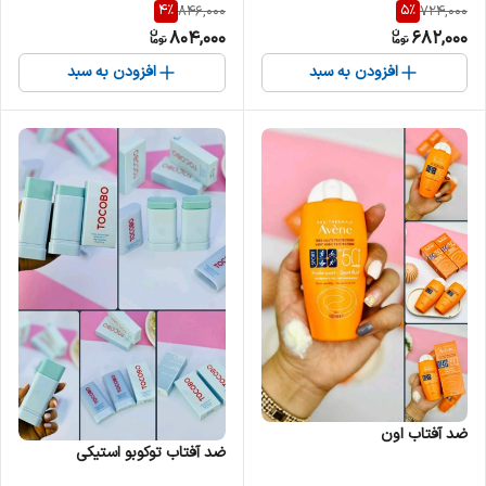
4
%
5
%
846,000
724,000
804,000
682,000
افزودن به سبد
افزودن به سبد
ضد آفتاب اون
ضد آفتاب توکوبو استیکی