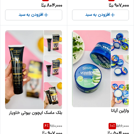
804,000
907,000
افزودن به سبد
افزودن به سبد
وازلین آیانا
بلک ماسک ایچون بیوتی خاویار
6
%
10
%
970,000
566,000
907,000
504,000