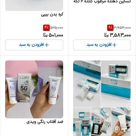
تسکین دهنده مرطوب کننده ۶ تکه
آلوورا BIOAQUA
کره بدن بیبی
4
%
9
%
525,000
3,953,000
501,000
3,583,000
افزودن به سبد
افزودن به سبد
ضد آفتاب رنگی ویدی