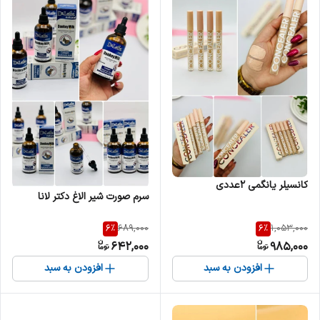
کانسیلر یانگمی 2عددی
سرم صورت شیر الاغ دکتر لانا
6
%
6
%
689,000
1,053,000
642,000
985,000
افزودن به سبد
افزودن به سبد