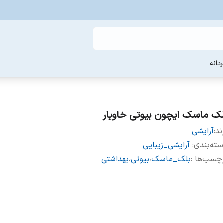
دانه
لک ماسک ایچون بیوتی خاویار
ند:
آرایشی
ته‌بندی
:
آرایشی_زیبایی
چسب‌ها :
بلک_ماسک
،
بیوتی
،
بهداشتی