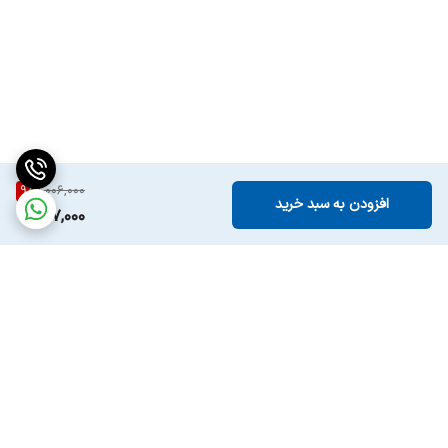
9
%
1,006,000
افزودن به سبد خرید
907,000
برگشت به بالا