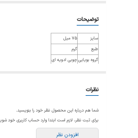
توضیحات
سایز
75 میل
طبع
گرم
گروه بویایی
چوبی ادویه ای
عطار
جنسیت
زنانه
نظرات
نوع عطر
ادو پرفیوم
فصل
فصول سرد
شما هم درباره این محصول نظر خود را بنویسید.
ماندگاری
زیاد
برای ثبت نظر، لازم است ابتدا وارد حساب کاربری خود شوید
پراکندگی
متوسط
افزودن نظر
رایحه اولیه: کهربا، رام (نوشیدنی)، وانیل، نت های چ