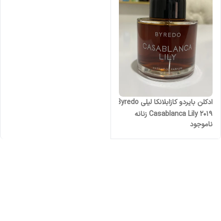
‎ادکلن بایردو کازابلانکا لیلی Byredo
Casablanca Lily 2019 زنانه
ناموجود
مردانه