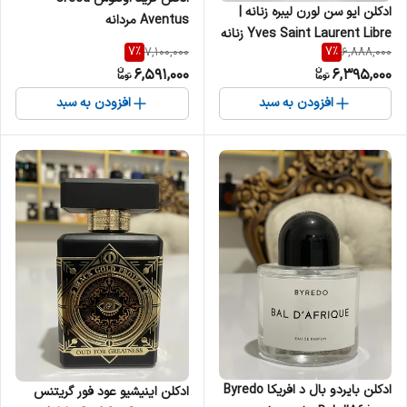
ادکلن ایو سن لورن لیبره زنانه |
Aventus مردانه
Yves Saint Laurent Libre زنانه
7
%
7
%
7,100,000
6,888,000
6,591,000
6,395,000
افزودن به سبد
افزودن به سبد
ادکلن بایردو بال د افریکا Byredo
‎ادکلن اینیشیو عود فور گریتنس