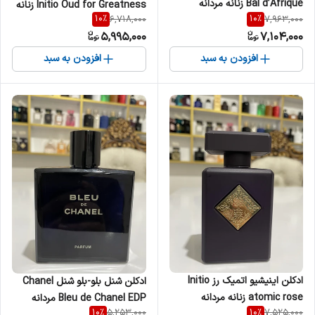
Bal d’Afrique زنانه مردانه
Initio Oud for Greatness زنانه
10
%
10
%
6,718,000
7,963,000
مردانه
5,995,000
7,104,000
افزودن به سبد
افزودن به سبد
ادکلن اینیشیو اتمیک رز Initio
ادکلن شنل بلو-بلو شنل Chanel
atomic rose زنانه مردانه
Bleu de Chanel EDP مردانه
10
%
10
%
5,253,000
7,525,000