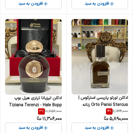
افزودن به سبد
افزودن به سبد
ادکلن اورتو پاریسی استرکوس |
ادکلن تیزیانا ترنزی هیل بوپ
Orto Parisi Stercus زنانه
Tiziana Terenzi - Hale Bopp
3
%
4
%
11,756,000
6,144,000
مردانه
زنانه مردانه
11,306,000
5,890,000
افزودن به سبد
افزودن به سبد