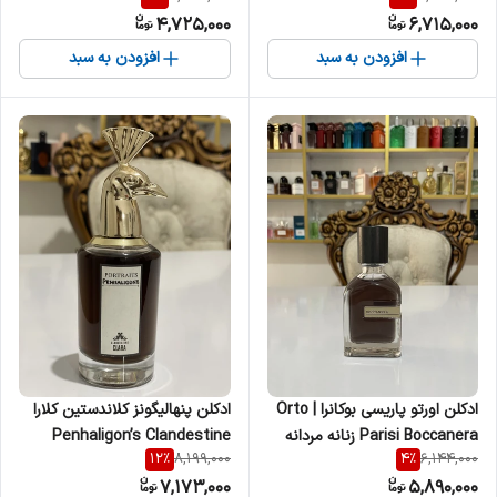
4,725,000
6,715,000
افزودن به سبد
افزودن به سبد
ادکلن اورتو پاریسی بوکانرا | Orto
ادکلن پنهالیگونز کلاندستین کلارا
Parisi Boccanera زنانه مردانه
Penhaligon’s Clandestine
12
%
4
%
8,199,000
6,144,000
Clara زنانه
7,173,000
5,890,000