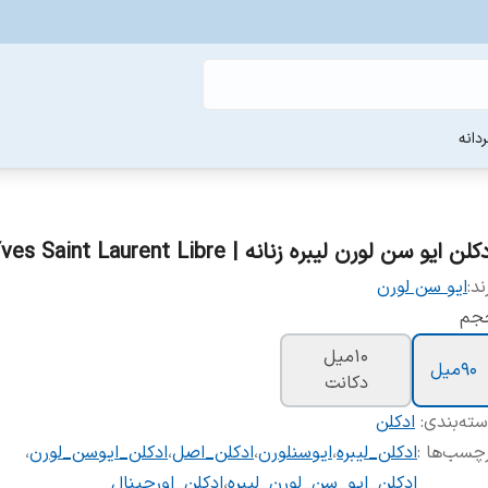
دانه
کلن ایو سن لورن لیبره زنانه | Yves Saint Laurent Libre زنانه
ند:
ایو سن لورن
جم
10ميل
90ميل
دکانت
ته‌بندی
:
ادکلن
چسب‌ها :
ادکلن_لیبره
،
ایوسنلورن
،
ادکلن_اصل
،
ادکلن_ایوسن_لورن
،
ادکلن_ایو_سن_لورن_لیبره
،
ادکلن_اورجینال