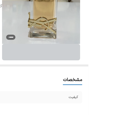
ک
مشخصات
کیفیت