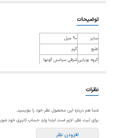
توضیحات
سایز
90 میل
طبع
گرم
گروه بویایی
شرقی سرخس گونها
عطار
کارلوس بنایم,آن فلیپو
جنسیت
زنانه
نظرات
نوع عطر
ادو پرفیوم
فصل
تمام فصول
شما هم درباره این محصول نظر خود را بنویسید.
ماندگاری
خوب
برای ثبت نظر، لازم است ابتدا وارد حساب کاربری خود شوید
پراکندگی
بسیار خوب
افزودن نظر