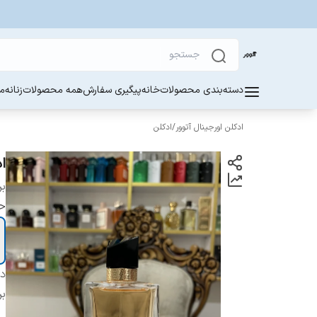
دسته‌بندی محصولات
خانه
پیگیری سفارش
همه محصولات
زنانه
مر
ادکلن اورجینال آتوور
/
ادکلن
اد
بر
ح
دس
بر