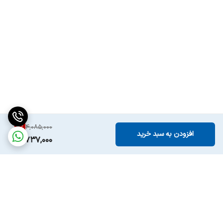
8
%
4,085,000
افزودن به سبد خرید
3,737,000