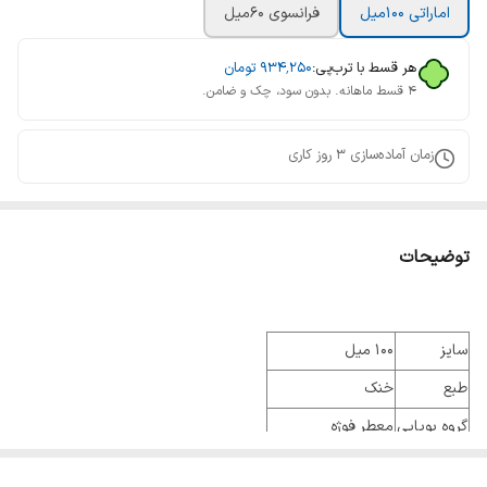
اماراتی 100میل
فرانسوی 60میل
هر قسط با ترب‌پی:
۹۳۴٬۲۵۰
تومان
۴ قسط ماهانه. بدون سود، چک و ضامن.
زمان آماده‌سازی
3
روز کاری
توضیحات
سایز
100 میل
طبع
خنک
گروه بویایی
معطر فوژه
عطار