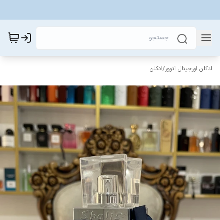
ادکلن اورجینال آتوور
/
ادکلن