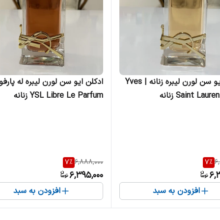
ادکلن ایو سن لورن لیبره زنانه | Yves
ادکلن ایو سن لورن لیبره له پارفو
Saint Laur زنانه
YSL Libre Le Parfum زنانه
7
%
6,888,000
7
%
6
6,395,000
6,
افزودن به سبد
افزودن به سبد