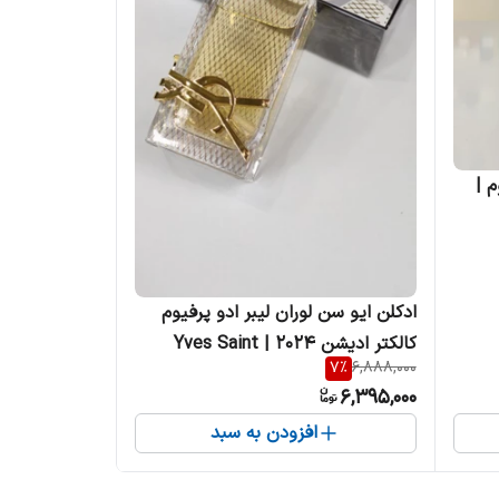
م |
ادکلن ایو سن لوران لیبر ادو پرفیوم
کالکتر ادیشن 2024 | Yves Saint
7
%
6,888,000
Laurent Libre EDP Collector
6,395,000
Edition 2024 زنانه
افزودن به سبد