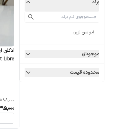
برند
ایو سن لورن
موجودی
ent Libre
محدوده قیمت
,888,000
395,000