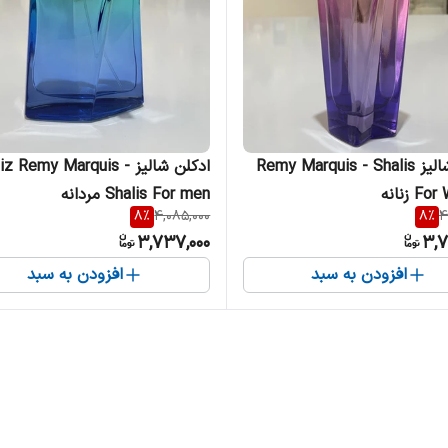
ادکلن شالیز Remy Marquis - Shalis
ادکلن شالیز liz Remy Marquis
 زنانه
Shalis For men مردانه
8
%
4,085,000
8
%
4
3,737,000
3,7
افزودن به سبد
افزودن به سبد