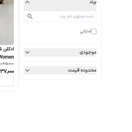
برند
اماراتی
موجودی
For Women
,085,000
محدوده قیمت
37,000