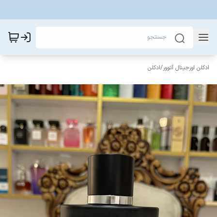
ادکلن اورجینال آتوور
/
ادکلن