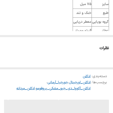
سایز
۷۵ میل
طبع
خنک و تند
گروه بویایی
معطر دریایی
عطار
آلبرتو موریلز
جنسیت
مردانه
نظرات
نوع عطر
ادو پرفیوم
فصل
فصول گرم
ماندگاری
بسیار خوب
پراکندگی
متوسط
دسته‌بندی
:
ادکلن
برچسب‌ها :
ادکلن_اورجینال
،
جورجیا_آرمانی
،
ادکلن_آکووا_دی_جیو_مشکی_پروفومو
،
ادکلن_مردانه
رايحه اوليه: تركيبات آبي – ترنج
رايحه ميانی: مريم گلي – رزماري – گل شمعداني
رايحه پايه: – بخور – نعناع هندي