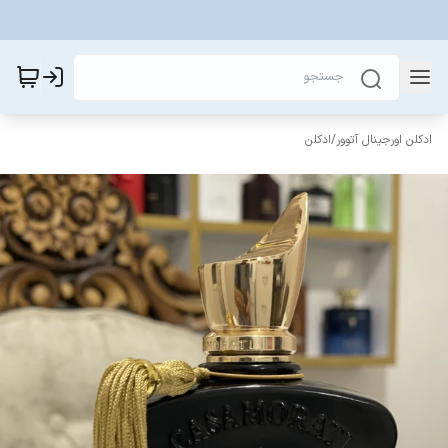
ادکلن اورجینال آتوور
/
ادکلن