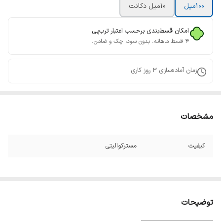
100میل
10میل دکانت
امکان قسط‌بندی برحسب اعتبار ترب‌پی
۴ قسط ماهانه. بدون سود، چک و ضامن.
زمان آماده‌سازی
3
روز کاری
مشخصات
کیفیت
مسترکوالیتی
توضیحات