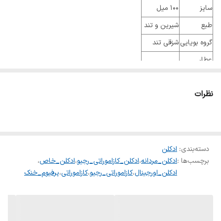
سایز
100 میل
طبع
شیرین و تند
گروه بویایی
شزقی تند
عطار
جنسیت
مردانه و زنانه
نظرات
نوع عطر
ادو پرفیوم
فصل
تمام فصول
ماندگاری
بسیار خوب
پراکندگی
خوب
دسته‌بندی
:
ادکلن
برچسب‌ها :
ادکلن_مردانه
،
ادکلن_کازاموراتی_رجیو
،
ادکلن_خاص
،
ادکلن_اورجینال
،
کازاموراتی_رجیو
،
کازاموراتی
،
پرفیوم_خنک
رایحه تولیه: ليمو ترش، ترنج،اسطوخدوس، شکوفه ليمو ،
رایحه میانی: ميخک، گل شمعداني، هل سبز، يلانگ يلانگ،
رایحه پایه: وانيل، نعنا هندي، مشک ،مشک گل خطمي،