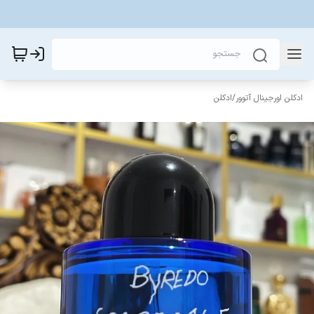
ادکلن اورجینال آتوور
/
ادکلن