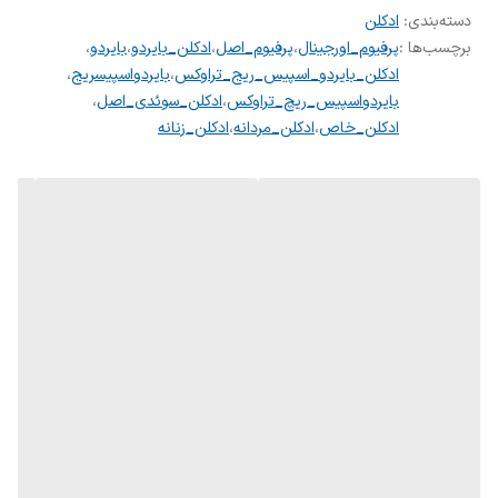
پراکندگی
متوسط
دسته‌بندی
:
ادکلن
برچسب‌ها :
پرفیوم_اورجینال
،
پرفیوم_اصل
،
ادکلن_بایردو
،
بایردو
،
ادکلن_بایردو_اسپیس_ریج_تراوکس
،
بایردواسپیسریج
،
رایحه اولیه: رز ، سدر، شمعدانی، هل، انگور فرنگی سیاه، پرالین، انجیر،
بایردواسپیس_ریچ_تراوکس
،
ادکلن_سوئدی_اصل
،
مرکبات، یاس تاهیتی، شکوفه هلو، سیب سرخ، ترکیبات اوزونیک،
ادکلن_خاص
،
ادکلن_مردانه
،
ادکلن_زنانه
پالماروسا