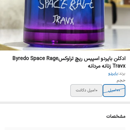
ادکلن بایردو اسپیس ریچ تراوکسByredo Space Rage
Travx زنانه مردانه
برند:
بایردو
حجم
100میل
10میل دکانت
مشخصات